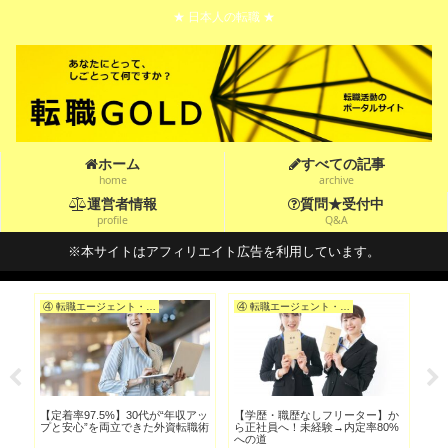
★ 日本人の転職 ★
ホーム
すべての記事
home
archive
運営者情報
質問★受付中
profile
Q&A
※本サイトはアフィリエイト広告を利用しています。
④ 転職エージェント・転職サイトを選ぶ
④ 転職エージェント・転職サイトを選ぶ
忙し
【定着率97.5%】30代が“年収アッ
【学歴・職歴なしフリーター】か
【ブ
つ
プと安心”を両立できた外資転職術
ら正社員へ！未経験→内定率80%
第
への道
術