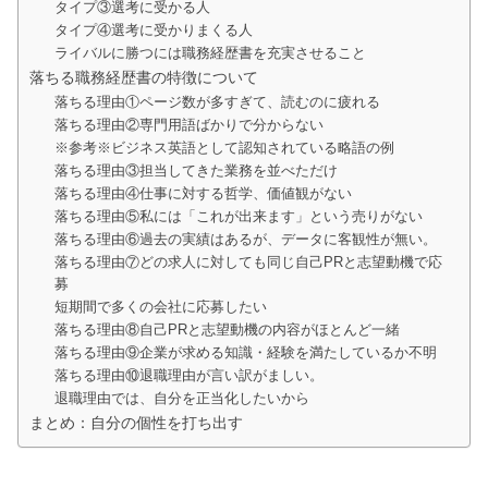
タイプ③選考に受かる人
タイプ④選考に受かりまくる人
ライバルに勝つには職務経歴書を充実させること
落ちる職務経歴書の特徴について
落ちる理由①ページ数が多すぎて、読むのに疲れる
落ちる理由②専門用語ばかりで分からない
※参考※ビジネス英語として認知されている略語の例
落ちる理由③担当してきた業務を並べただけ
落ちる理由④仕事に対する哲学、価値観がない
落ちる理由⑤私には「これが出来ます」という売りがない
落ちる理由⑥過去の実績はあるが、データに客観性が無い。
落ちる理由⑦どの求人に対しても同じ自己PRと志望動機で応
募
短期間で多くの会社に応募したい
落ちる理由⑧自己PRと志望動機の内容がほとんど一緒
落ちる理由⑨企業が求める知識・経験を満たしているか不明
落ちる理由⑩退職理由が言い訳がましい。
退職理由では、自分を正当化したいから
まとめ：自分の個性を打ち出す