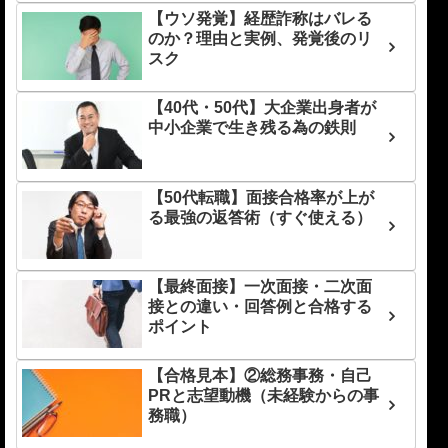
【ウソ発覚】経歴詐称はバレる
のか？理由と実例、発覚後のリ
スク
【40代・50代】大企業出身者が
中小企業で生き残る為の鉄則
【50代転職】面接合格率が上が
る最強の返答術（すぐ使える）
【最終面接】一次面接・二次面
接との違い・回答例と合格する
ポイント
【合格見本】②総務事務・自己
PRと志望動機（未経験からの事
務職）