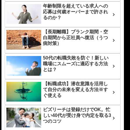
年齢制限を超えている求人への
応募は何歳オーバーまで許され
るのか？
【長期離職】ブランク期間・空
白期間から正社員へ復活（うつ
病対策）
50代の転職失敗を防ぐ！新しい
職場にスムーズに適応する方法
とは？
【転職成功】潜在意識を活用し
て自分の未来を変える方法※す
ぐ使える
ビズリーチは登録だけでOK。忙
しい40代が受け身で内定を取る3
つのコツ