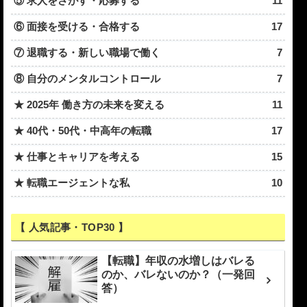
⑤ 求人をさがす・応募する
11
⑥ 面接を受ける・合格する
17
⑦ 退職する・新しい職場で働く
7
⑧ 自分のメンタルコントロール
7
★ 2025年 働き方の未来を変える
11
★ 40代・50代・中高年の転職
17
★ 仕事とキャリアを考える
15
★ 転職エージェントな私
10
【 人気記事・TOP30 】
【転職】年収の水増しはバレる
のか、バレないのか？（一発回
答）