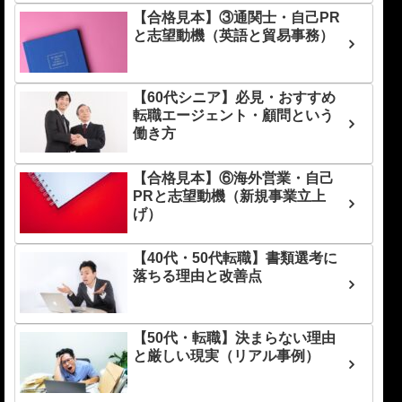
【合格見本】③通関士・自己PR
と志望動機（英語と貿易事務）
【60代シニア】必見・おすすめ
転職エージェント・顧問という
働き方
【合格見本】⑥海外営業・自己
PRと志望動機（新規事業立上
げ）
【40代・50代転職】書類選考に
落ちる理由と改善点
【50代・転職】決まらない理由
と厳しい現実（リアル事例）