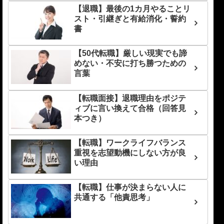
【退職】最後の1カ月やることリ
スト・引継ぎと有給消化・誓約
書
【50代転職】厳しい現実でも諦
めない・不安に打ち勝つための
言葉
【転職面接】退職理由をポジテ
ィブに言い換えて合格（回答見
本つき）
【転職】ワークライフバランス
重視を志望動機にしない方が良
い理由
【転職】仕事が決まらない人に
共通する「他責思考」