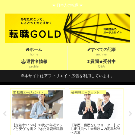
★ 日本人の転職 ★
ホーム
すべての記事
home
archive
運営者情報
質問★受付中
profile
Q&A
※本サイトはアフィリエイト広告を利用しています。
④ 転職エージェント・転職サイトを選ぶ
④ 転職エージェント・転職サイトを選ぶ
忙し
【定着率97.5%】30代が“年収アッ
【学歴・職歴なしフリーター】か
【ブ
つ
プと安心”を両立できた外資転職術
ら正社員へ！未経験→内定率80%
第
への道
術