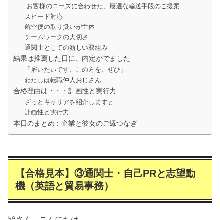
お客様のニーズに合わせた、最適な輸送手段のご提案
スピード対応
航空便の取り扱いが主体
チームワークの大切さ
通関士としての新しい取組み
結果は推薦した日に、内定がでました
「雇いたいです、この方を、ぜひ」
わたしは転職仲人おじさん
合格理由は・・・計画性と実行力
ざっとキャリアを紹介しますと
計画性と実行力
本日のまとめ：企業と彼女のご縁つなぎ
【合格見本】③通関士・自己PRと志望動
機（英語と貿易事務）
皆さん、こんにちは。