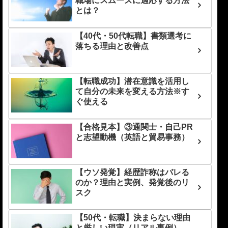
職場にスムーズに適応する方法
とは？
【40代・50代転職】書類選考に
落ちる理由と改善点
【転職成功】潜在意識を活用し
て自分の未来を変える方法※す
ぐ使える
【合格見本】③通関士・自己PR
と志望動機（英語と貿易事務）
【ウソ発覚】経歴詐称はバレる
のか？理由と実例、発覚後のリ
スク
【50代・転職】決まらない理由
と厳しい現実（リアル事例）