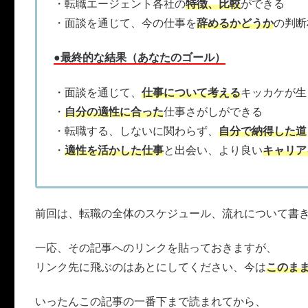
・転職エージェント各社の
特徴、比較
ができる
・面談を通じて、今の仕事を
辞めるかどうか
の判断
●最終的な結果（あなたのゴール）
・面談を通じて、
仕事について考える
キッカケが生
・
自分の適性に合った
仕事さがしができる
・転職する、しないに関わらず、
自分で納得した道
・
適性を活かした仕事
と出会い、より良い
キャリア
前回は、転職の全体のスケジュール、流れについて書
一応、その記事へのリンクを貼っておきますが、
リンク先に飛ぶのはあとにしてください、今は
このま
いったんこの記事の一番下まで読まれてから、