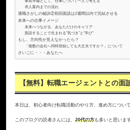
事前準備として、仕事について一人で考える
求人案内までの流れ
適職さがしの秘訣②初回面談は2週間以内で完結させる
未来への仕事イメージ
未来へつながる、あなただけのキャリア
面談することで生まれる”気づき”と”学び”
もし、方向性が見えなかったら？
「複数の会社へ同時登録しても大丈夫ですか？」について
さいごに・・・あなたへ
【無料】転職エージェントとの面
本日は、初心者向け転職活動のやり方、進め方につい
このブログの読者さんには、
20代の方
も多いと思いま