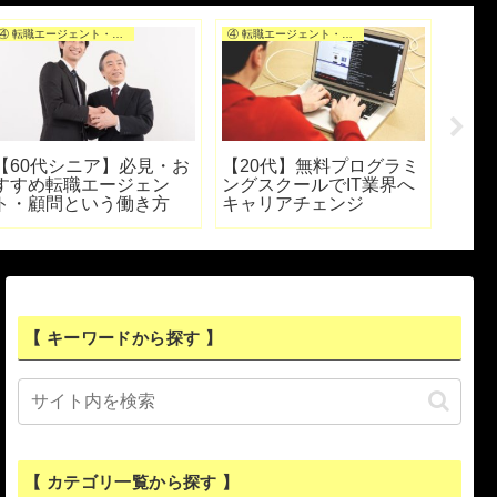
④ 転職エージェント・転職サイトを選ぶ
④ 転職エージェント・転職サイトを選ぶ
【60代シニア】必見・お
【20代】無料プログラミ
【ハ
すすめ転職エージェン
ングスクールでIT業界へ
最強
ト・顧問という働き方
キャリアチェンジ
ト3
【 キーワードから探す 】
【 カテゴリ一覧から探す 】