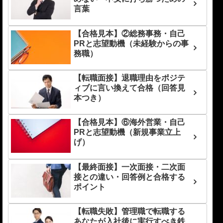
言葉
【合格見本】②総務事務・自己
PRと志望動機（未経験からの事
務職）
【転職面接】退職理由をポジテ
ィブに言い換えて合格（回答見
本つき）
【合格見本】⑥海外営業・自己
PRと志望動機（新規事業立上
げ）
【最終面接】一次面接・二次面
接との違い・回答例と合格する
ポイント
【転職失敗】管理職で転職する
あなたが入社後に実行すべき鉄