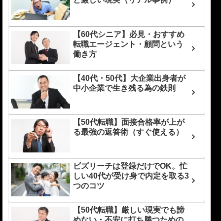
【60代シニア】必見・おすすめ
転職エージェント・顧問という
働き方
【40代・50代】大企業出身者が
中小企業で生き残る為の鉄則
【50代転職】面接合格率が上が
る最強の返答術（すぐ使える）
ビズリーチは登録だけでOK。忙
しい40代が受け身で内定を取る3
つのコツ
【50代転職】厳しい現実でも諦
めない・不安に打ち勝つための