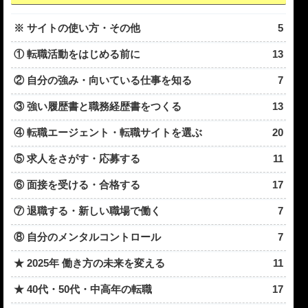
※ サイトの使い方・その他
5
① 転職活動をはじめる前に
13
② 自分の強み・向いている仕事を知る
7
③ 強い履歴書と職務経歴書をつくる
13
④ 転職エージェント・転職サイトを選ぶ
20
⑤ 求人をさがす・応募する
11
⑥ 面接を受ける・合格する
17
⑦ 退職する・新しい職場で働く
7
⑧ 自分のメンタルコントロール
7
★ 2025年 働き方の未来を変える
11
★ 40代・50代・中高年の転職
17