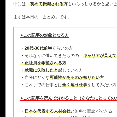
中には、
初めて転職される方
もいらっしゃるかと思い
まずは本日の「まとめ」です。
●この記事の対象となる方
・
20代-30代前半
くらいの方
・それなりに働いてきたものの、
キャリアが見えて
・正社員を希望される方
・
就職に失敗したと
感じている方
・自分にどんな
可能性があるのか知りたい
方
・これまでの仕事とは
全く違う仕事
をしてみたい方
●この記事を読んで分かること（あなたにとっての
・
日本を代表する人材会社
と無料で面談ができる