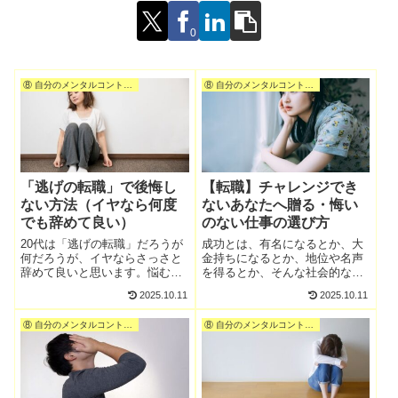
0
⑧ 自分のメンタルコントロール
⑧ 自分のメンタルコントロール
「逃げの転職」で後悔し
【転職】チャレンジでき
ない方法（イヤなら何度
ないあなたへ贈る・悔い
でも辞めて良い）
のない仕事の選び方
20代は「逃げの転職」だろうが
成功とは、有名になるとか、大
何だろうが、イヤならさっさと
金持ちになるとか、地位や名声
辞めて良いと思います。悩む時
を得るとか、そんな社会的な評
間がもったいないからです。
価ではなく、自分なりの自己満
2025.10.11
2025.10.11
（笑）繰り返しますが、自分が
足でも良いと思います。我が人
生きる道を探すのが20代です。
生に悔いなし。と胸を張って言
⑧ 自分のメンタルコントロール
⑧ 自分のメンタルコントロール
この期間は、チャレンジして、
えれば、いつ死んでも後悔は無
失敗してもOKです。ダメだった
いと思います。
ら、再度チャレンジして、また
失敗でもOKです。結果として、
退職、転職を繰り返してもOKで