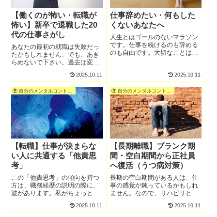
す。
【働くのが怖い・転職が
仕事辞めたい・何もした
怖い】新卒で退職した20
くないあなたへ
代の仕事さがし
人生とはゴールのないマラソン
です。仕事を続けるのも辞める
あなたの最初の就職は失敗だっ
のも自由です。大切なことは、
たかもしれません、でも、あき
あなたが「たった一度の人生
らめないで下さい。過去は変え
を、後悔しないように生きるこ
られませんが、未来は変えられ
2025.10.11
2025.10.11
と」小さな勝ち負けとか、実体
ます。他人の目とか、勝ち負け
のない勝負に惑わされないこ
とか、逃げ転職とか、すべて無
と。あとは、自分を信じて進ん
⑧ 自分のメンタルコントロール
⑧ 自分のメンタルコントロール
視して下さい。そんなことはど
でいってください。
うだって良いのです。これから
は、あなたが、自分で自分の人
生を選択する番です。
【転職】仕事が決まらな
【長期離職】ブランク期
い人に共通する「他責思
間・空白期間から正社員
考」
へ復活（うつ病対策）
この「他責思考」の傾向を持つ
長期の空白期間がある人は、仕
方は、職務経歴の説明の際に、
事の感覚が鈍っているかもしれ
波があります。私がちょっと突
ません。なので、リハビリとい
っ込んだ質問をすると、言い訳
う意味で、派遣スタッフとし
2025.10.11
2025.10.11
のオンパレードだったりしま
て、働いてみるのはどうでしょ
す。私は別に上司じゃないの
うか？飛行機で言うと、離陸す