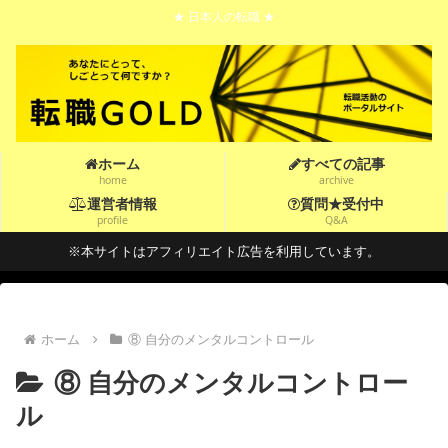
★ 日本人の転職 ★
ホーム
すべての記事
home
archive
運営者情報
質問★受付中
profile
Q&A
※本サイトはアフィリエイト広告を利用しています。
ホーム
⑧ 自分のメンタルコントロール
⑧ 自分のメンタルコントロー
ル