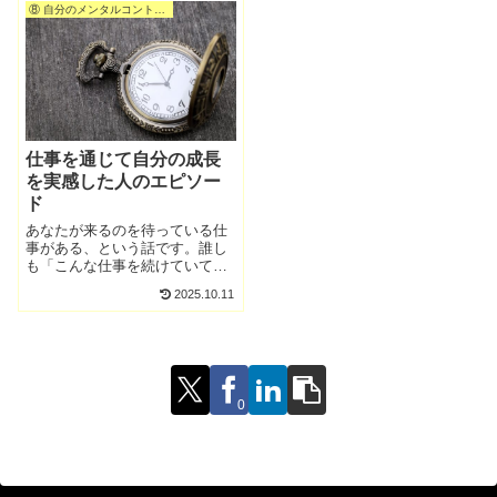
⑧ 自分のメンタルコントロール
で、その人を責めていないんで
る前の助走期間として、一時的
すが、自分で勝手に。（笑）
に派遣社員で働く感じです。い
きなり全力疾走は難しいかもし
れません。
仕事を通じて自分の成長
を実感した人のエピソー
ド
あなたが来るのを待っている仕
事がある、という話です。誰し
も「こんな仕事を続けていて、
何の意味があるのか？」と、思
2025.10.11
う感じるときがあるようです。
それらを突破して、初めて自分
の得意分野や適性、仕事の進め
方を学ぶのではないか？とよく
思います。
0