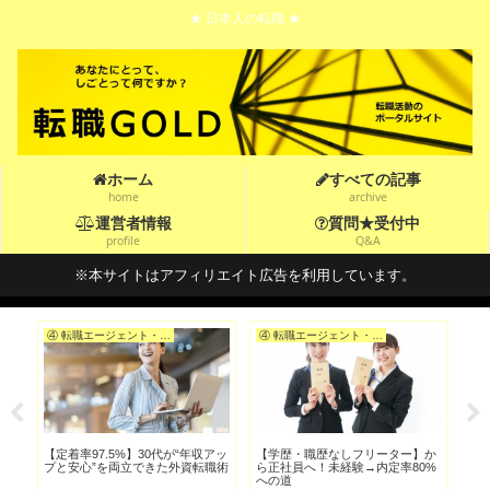
★ 日本人の転職 ★
ホーム
すべての記事
home
archive
運営者情報
質問★受付中
profile
Q&A
※本サイトはアフィリエイト広告を利用しています。
④ 転職エージェント・転職サイトを選ぶ
④ 転職エージェント・転職サイトを選ぶ
忙し
【定着率97.5%】30代が“年収アッ
【学歴・職歴なしフリーター】か
【ブ
つ
プと安心”を両立できた外資転職術
ら正社員へ！未経験→内定率80%
第
への道
術