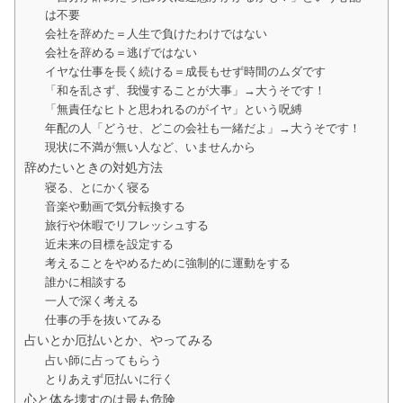
は不要
会社を辞めた＝人生で負けたわけではない
会社を辞める＝逃げではない
イヤな仕事を長く続ける＝成長もせず時間のムダです
「和を乱さず、我慢することが大事」→大うそです！
「無責任なヒトと思われるのがイヤ」という呪縛
年配の人「どうせ、どこの会社も一緒だよ」→大うそです！
現状に不満が無い人など、いませんから
辞めたいときの対処方法
寝る、とにかく寝る
音楽や動画で気分転換する
旅行や休暇でリフレッシュする
近未来の目標を設定する
考えることをやめるために強制的に運動をする
誰かに相談する
一人で深く考える
仕事の手を抜いてみる
占いとか厄払いとか、やってみる
占い師に占ってもらう
とりあえず厄払いに行く
心と体を壊すのは最も危険