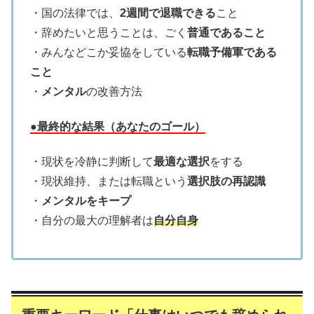
・国の法律では、
2週間で退職できる
こと
・辞めたいと思うことは、ごく
普通であること
・みんなどこか妥協をしている
転職予備軍である
こと
・
メンタル
の改善方法
●最終的な結果（あなたのゴール）
・現状を冷静に判断して
最適な選択
をする
・現状維持、または転職という
選択肢の再認識
・
メンタルをキープ
・自分の最大の理解者は
自分自身