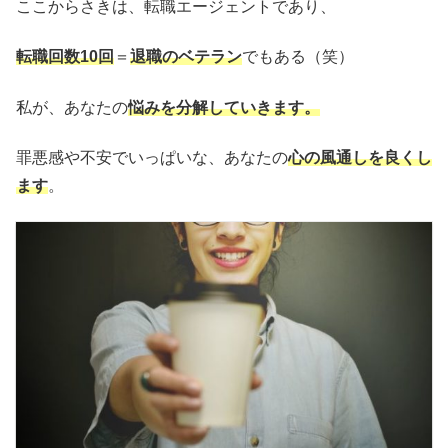
ここからさきは、転職エージェントであり、
転職回数10回
＝
退職のベテラン
でもある（笑）
私が、あなたの
悩みを分解していきます。
罪悪感や不安でいっぱいな、あなたの
心の風通しを良くし
ます
。