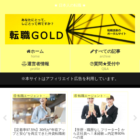
★ 日本人の転職 ★
ホーム
すべての記事
home
archive
運営者情報
質問★受付中
profile
Q&A
※本サイトはアフィリエイト広告を利用しています。
④ 転職エージェント・転職サイトを選ぶ
④ 転職エージェント・転職サイトを選ぶ
忙し
【定着率97.5%】30代が“年収アッ
【学歴・職歴なしフリーター】か
【ブ
つ
プと安心”を両立できた外資転職術
ら正社員へ！未経験→内定率80%
第
への道
術