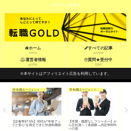
★ 日本人の転職 ★
ホーム
すべての記事
home
archive
運営者情報
質問★受付中
profile
Q&A
※本サイトはアフィリエイト広告を利用しています。
④ 転職エージェント・転職サイトを選ぶ
④ 転職エージェント・転職サイトを選ぶ
忙し
【定着率97.5%】30代が“年収アッ
【学歴・職歴なしフリーター】か
【ブ
つ
プと安心”を両立できた外資転職術
ら正社員へ！未経験→内定率80%
第
への道
術