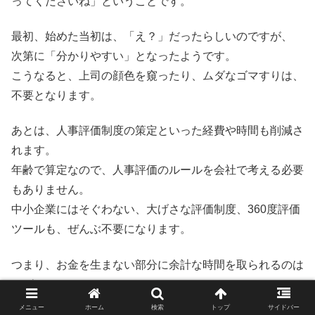
ってくださいね」ということです。
最初、始めた当初は、「え？」だったらしいのですが、
次第に「分かりやすい」となったようです。
こうなると、上司の顔色を窺ったり、ムダなゴマすりは、
不要となります。
あとは、人事評価制度の策定といった経費や時間も削減さ
れます。
年齢で算定なので、人事評価のルールを会社で考える必要
もありません。
中小企業にはそぐわない、大げさな評価制度、360度評価
ツールも、ぜんぶ不要になります。
つまり、お金を生まない部分に余計な時間を取られるのは
ムダなので、
そこを統一ルールにして、生産性を上げるほうに注力しよ
メニュー
ホーム
検索
トップ
サイドバー