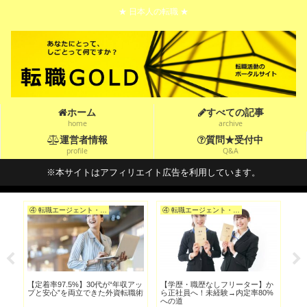
★ 日本人の転職 ★
ホーム
すべての記事
home
archive
運営者情報
質問★受付中
profile
Q&A
※本サイトはアフィリエイト広告を利用しています。
④ 転職エージェント・転職サイトを選ぶ
④ 転職エージェント・転職サイトを選ぶ
忙し
【定着率97.5%】30代が“年収アッ
【学歴・職歴なしフリーター】か
【ブ
つ
プと安心”を両立できた外資転職術
ら正社員へ！未経験→内定率80%
第
への道
術