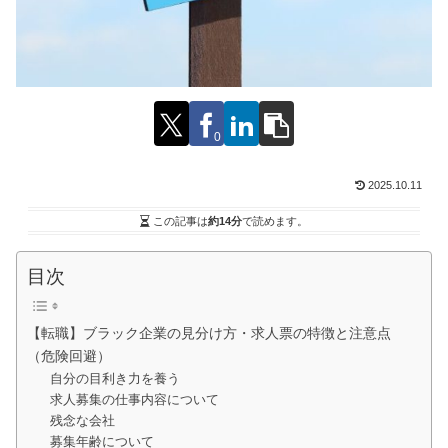
0
2025.10.11
この記事は
約14分
で読めます。
目次
【転職】ブラック企業の見分け方・求人票の特徴と注意点
（危険回避）
自分の目利き力を養う
求人募集の仕事内容について
残念な会社
募集年齢について