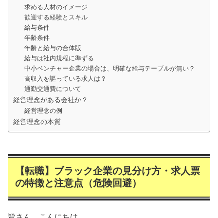
求める人材のイメージ
歓迎する経験とスキル
給与条件
年齢条件
年齢と給与の合体版
給与は社内規程に準ずる
中小ベンチャー企業の場合は、明確な給与テーブルが無い？
高収入を謳っている求人は？
通勤交通費について
経営理念がある会社か？
経営理念の例
経営理念の本質
【転職】ブラック企業の見分け方・求人票
の特徴と注意点（危険回避）
皆さん、こんにちは。