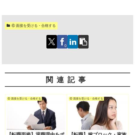
⑥ 面接を受ける・合格する
0
関連記事
⑥ 面接を受ける・合格する
⑥ 面接を受ける・合格する
【転職面接】退職理由をポ
【転職】嫁ブロック・家族