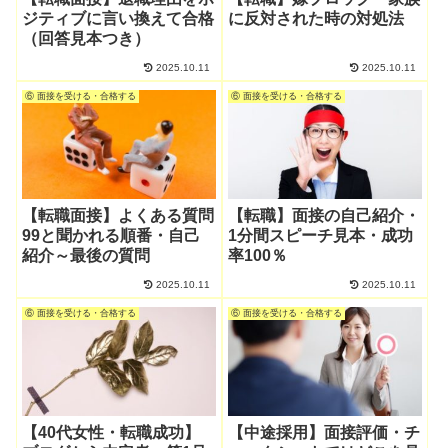
ジティブに言い換えて合格
に反対された時の対処法
（回答見本つき）
2025.10.11
2025.10.11
⑥ 面接を受ける・合格する
⑥ 面接を受ける・合格する
【転職面接】よくある質問
【転職】面接の自己紹介・
99と聞かれる順番・自己
1分間スピーチ見本・成功
紹介～最後の質問
率100％
2025.10.11
2025.10.11
⑥ 面接を受ける・合格する
⑥ 面接を受ける・合格する
【40代女性・転職成功】
【中途採用】面接評価・チ