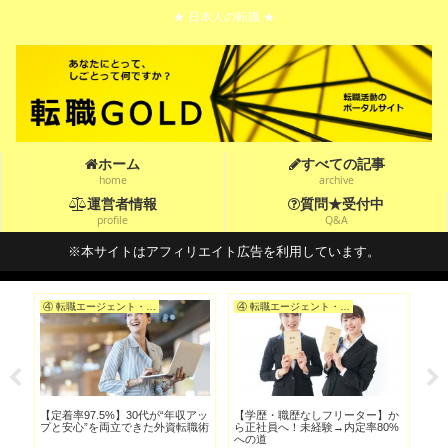
★ 日本人の転職 ★
ホーム
すべての記事
home
archive
運営者情報
質問★受付中
profile
Q&A
※本サイトはアフィリエイト広告を利用しています。
④ 転職エージェント・転職サイトを選ぶ
④ 転職エージェント・転職サイトを選ぶ
忙し
【定着率97.5%】30代が“年収アッ
【学歴・職歴なしフリーター】か
【ブ
つ
プと安心”を両立できた外資転職術
ら正社員へ！未経験→内定率80%
第
への道
術